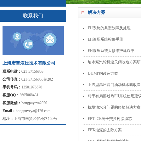
解决方案
联系我们
EH系统的典型故障及处理
EH液压系统检修手册
EH液压系统大修维护建议书
给水泵汽轮机速关阀改造方案研
上海宏普液压技术有限公司
联系电话：
021-57156853
DUMP阀改造方案
公司传真：
021-57156853转202
上汽型高压调门油动机水套改造
手机号码：
13501976576
客服QQ：
3605068481
对于有局部过热EH系统使用建
客服微信：
hongpuyeya2020
抗燃油水分问题的终极解决方案-
Email：
hongpuyeya@126.com
地址：
上海市奉贤区亿松路159号
EPT-ICB离子交换树脂滤芯
EPT-油泥的去除方案