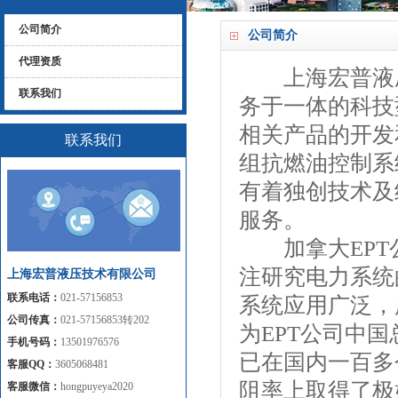
公司简介
公司简介
代理资质
上海宏普液压
联系我们
务于一体的科技
相关产品的开发
联系我们
组抗燃油控制系
有着独创技术及
服务。
加拿大EPT公
注研究电力系统
上海宏普液压技术有限公司
联系电话：
021-57156853
系统应用广泛，
公司传真：
021-57156853转202
为EPT公司中
手机号码：
13501976576
已在国内一百多
客服QQ：
3605068481
阻率上取得了极
客服微信：
hongpuyeya2020