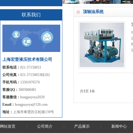
顶轴油系统
联系我们
上海宏普液压技术有限公司
联系电话：
021-57156853
公司传真：
021-57156853转202
手机号码：
13501976576
客服QQ：
3605068481
共
1
页
1
条
客服微信：
hongpuyeya2020
Email：
hongpuyeya@126.com
地址：
上海市奉贤区亿松路159号
网站首页
公司简介
产品展示
新闻中心